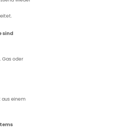
eitet.
e sind
. Gas oder
t aus einem
stems