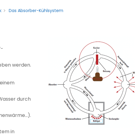
k
Das Absorber-Kühlsystem
V-
ieben werden.
 einem
Wasser durch
nnenwärme…).
tem in