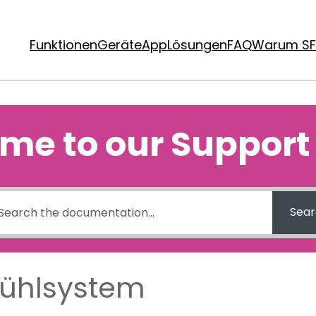
Funktionen
Geräte
App
Lösungen
FAQ
Warum SF
me to our Support
Sear
Kühlsystem