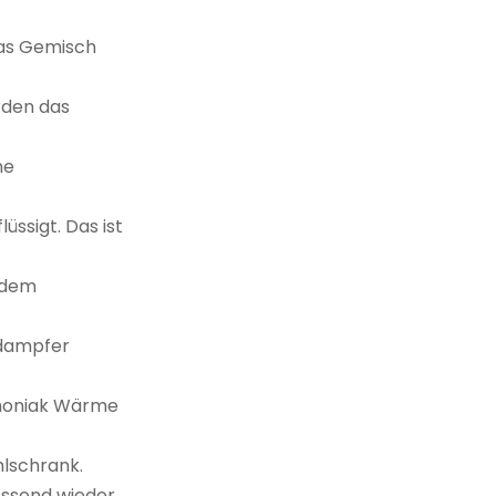
das Gemisch
rden das
ne
ssigt. Das ist
 dem
rdampfer
moniak Wärme
lschrank.
essend wieder