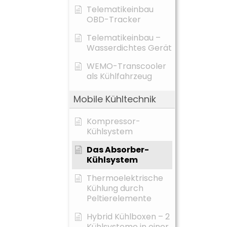
Telematikeinbau
OBD-Tracker
Telematikeinbau –
Wasserdichtes Gerät
WEMO-Transcooler
als Kühlfahrzeug
Mobile Kühltechnik
Kompressor-
Kühlsystem
Das Absorber-
Kühlsystem
Thermoelektrische
Kühlung durch
Peltierelemente
Hybrid Kühlboxen – 2
Kühlsysteme in einer