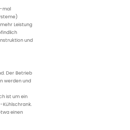
5-mal
systeme)
mehr Leistung
indlich
onstruktion und
d. Der Betrieb
sen werden und
h ist um ein
-Kühlschrank.
etwa einen