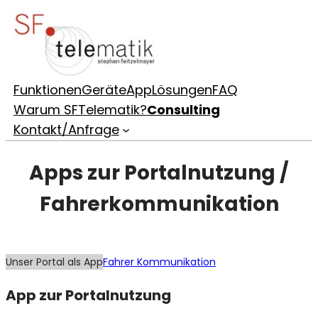
Zum
Inhalt
springen
Funktionen
Geräte
App
Lösungen
FAQ
Warum SFTelematik?
Consulting
Kontakt/Anfrage
Apps zur Portalnutzung /
Fahrerkommunikation
Unser Portal als App
Fahrer Kommunikation
App zur Portalnutzung